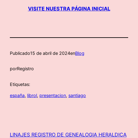
VISITE NUESTRA PÁGINA INICIAL
Publicado
15 de abril de 2024
en
Blog
por
Registro
Etiquetas:
españa
, 
librol
, 
presentacion
, 
santiago
LINAJES REGISTRO DE GENEALOGIA HERALDICA