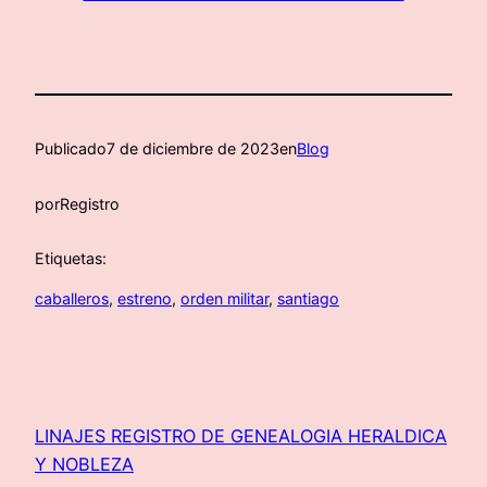
Publicado
7 de diciembre de 2023
en
Blog
por
Registro
Etiquetas:
caballeros
, 
estreno
, 
orden militar
, 
santiago
LINAJES REGISTRO DE GENEALOGIA HERALDICA
Y NOBLEZA